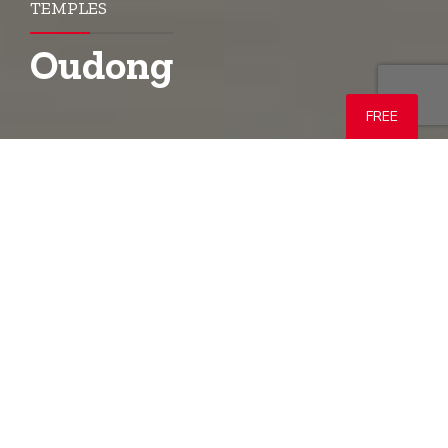
TEMPLES
Oudong
FREE
Découvrez Udong, la pittoresque ancienne
capitale royale du Cambodge
Situé à environ 40 km au nord-ouest de
Phnom Penh
, le
temple d’Oudong est l’un des sites historiques et spirituels
les plus fascinants du Cambodge. Autrefois capitale du