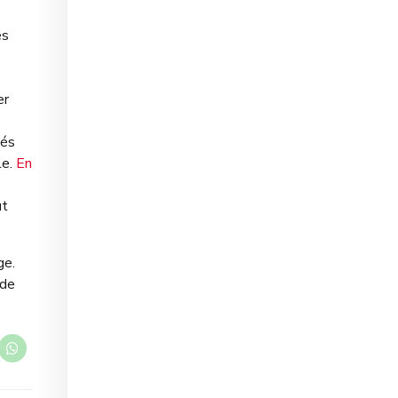
es
er
tés
le.
En
ut
ge.
 de