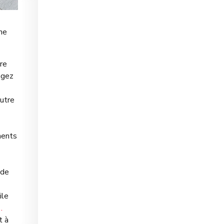
ne
re
agez
autre
ments
 de
ile
…
t à