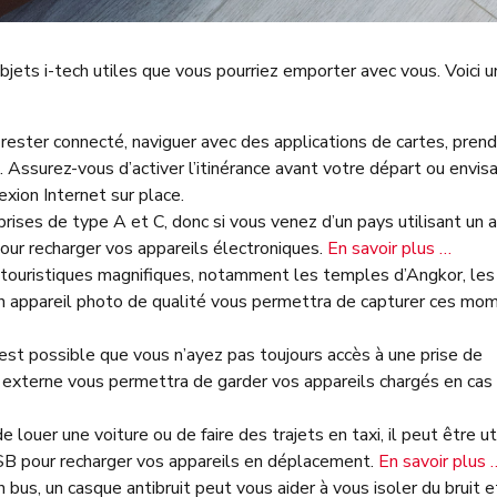
jets i-tech utiles que vous pourriez emporter avec vous. Voici u
ester connecté, naviguer avec des applications de cartes, prend
. Assurez-vous d’activer l’itinérance avant votre départ ou envis
xion Internet sur place.
ises de type A et C, donc si vous venez d’un pays utilisant un 
our recharger vos appareils électroniques.
En savoir plus …
ouristiques magnifiques, notamment les temples d’Angkor, les
Un appareil photo de qualité vous permettra de capturer ces mo
est possible que vous n’ayez pas toujours accès à une prise de
e externe vous permettra de garder vos appareils chargés en cas
 louer une voiture ou de faire des trajets en taxi, il peut être ut
USB pour recharger vos appareils en déplacement.
En savoir plus 
bus, un casque antibruit peut vous aider à vous isoler du bruit e