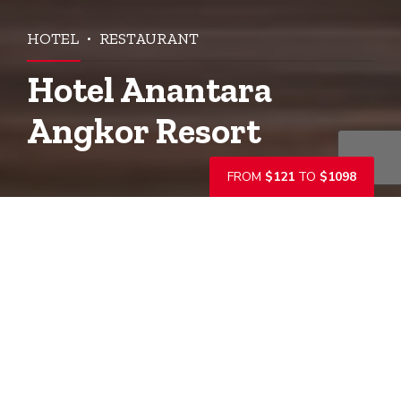
HOTEL
RESTAURANT
Hotel Anantara
Angkor Resort
FROM
$121
TO
$1098
L’hôtel Anantara Angkor est un hôtel de luxe à
Siem Reap proposant uniquement des suites. À
seulement 15 minutes d’Angkor Wat, il s’agit de
l’hôtel le plus proche de ce site classé au
patrimoine mondial de l’UNESCO.