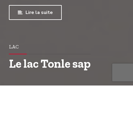
Lire la suite
LAC
Le lac Tonle sap
Le Tonlé Sap au Cambodge (en khmer: បឹងទន្លេសាប)
signifie « grande rivière d’eau douce », mais qu’on
traduit plus fréquemment par « grand lac » est
un système hydrologique combinant lac et
rivière portant ce même nom, d’une importance