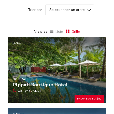
Sélectionner un ordre
Trier par
View as
Liste
Grille
HOTEL
OPEN 24H
Pippali Boutique Hotel
+855011274473
FROM
$70
TO
$80
TEMPLES