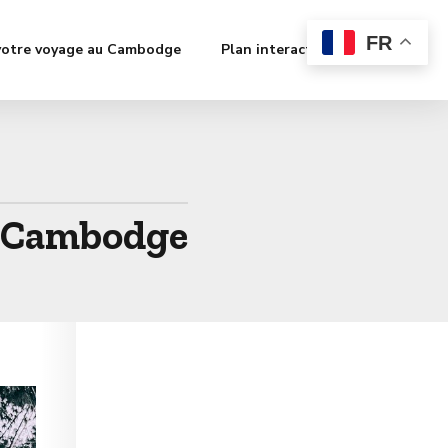
FR
votre voyage au Cambodge
Plan interactif
Contact
n Cambodge