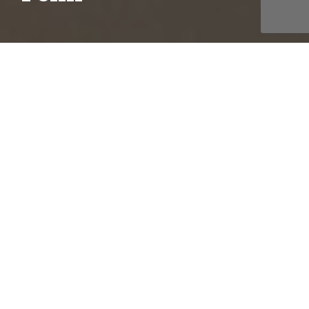
Si vous recherchez une escapade luxueuse au
cœur de Phnom Penh, ne cherchez pas plus loin
que le Peninsula Phnom Penh. Niché à
seulement 3,1 km du célèbre temple Wat Phnom,
cet établissement somptueux offre une
expérience qui marie parfaitement élégance et
confort moderne