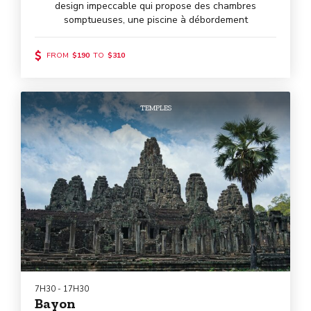
design impeccable qui propose des chambres
somptueuses, une piscine à débordement
surplombant le golfe de Thaïlande, une cuisine de
classe mondiale et bien plus encore.
FROM
$190
TO
$310
TEMPLES
7H30 - 17H30
Bayon