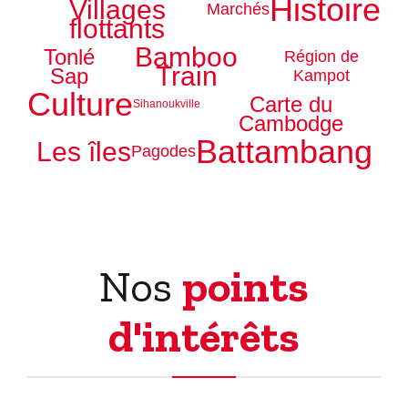
Histoire
Villages
Marchés
flottants
Bamboo
Tonlé
Région de
Train
Sap
Kampot
Culture
Carte du
Sihanoukville
Cambodge
Battambang
Les îles
Pagodes
Nos
points
d'intérêts