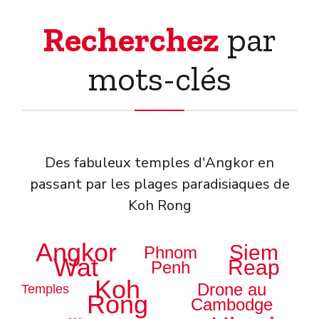
Recherchez
par
mots-clés
Des fabuleux temples d'Angkor en
passant par les plages paradisiaques de
Koh Rong
Angkor
Siem
Phnom
Wat
Reap
Penh
Koh
Drone au
Temples
Rong
Cambodge