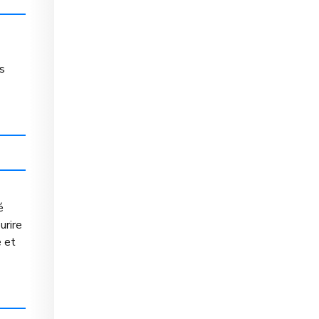
es
é
urire
e et