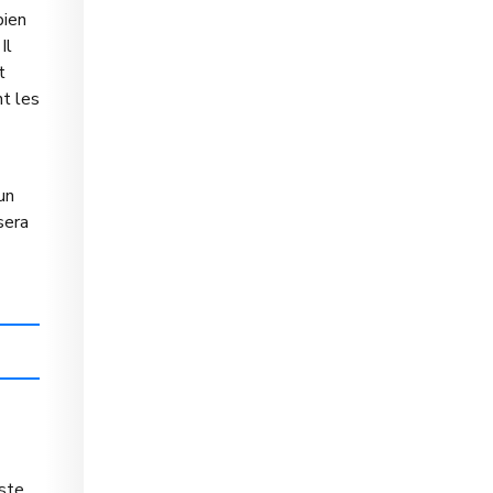
bien
Il
t
t les
un
sera
este