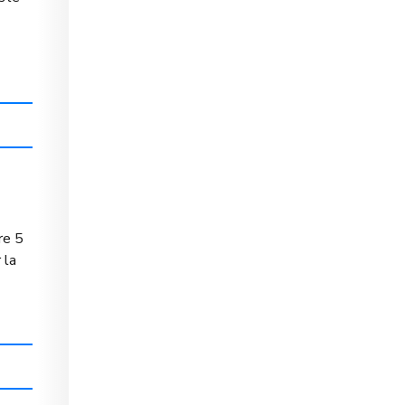
re 5
 la