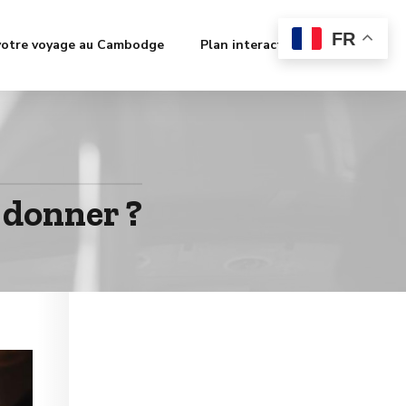
FR
votre voyage au Cambodge
Plan interactif
Contact
 donner ?