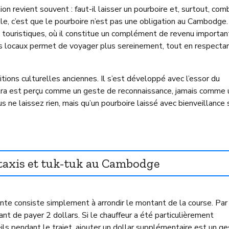
 revient souvent : faut-il laisser un pourboire et, surtout, com
lle, c’est que le pourboire n’est pas une obligation au Cambodge. 
es touristiques, où il constitue un complément de revenu importan
s locaux permet de voyager plus sereinement, tout en respectan
tions culturelles anciennes. Il s’est développé avec l’essor du
 extra est perçu comme un geste de reconnaissance, jamais comme 
us ne laissez rien, mais qu’un pourboire laissé avec bienveillance 
 taxis et tuk-tuk au Cambodge
rante consiste simplement à arrondir le montant de la course. Par
rant de payer 2 dollars. Si le chauffeur a été particulièrement
ils pendant le trajet, ajouter un dollar supplémentaire est un g