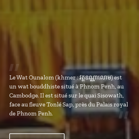
Le Wat Ounalom (khmer : វត្តឧណ្ណាលោម) est
un wat bouddhiste situé à Phnom Penh, au
Cambodge. Il est situé sur le quai Sisowath,
face au fleuve Tonlé Sap, près du Palais royal
de Phnom Penh.