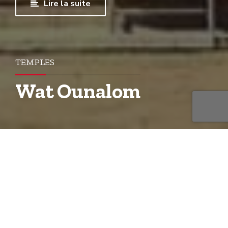
Lire la suite
TEMPLES
Wat Ounalom
Le Wat Ounalom (khmer : វត្តឧណ្ណាលោម) est un
wat bouddhiste situé à Phnom Penh, au
Cambodge. Il est situé sur le quai Sisowath, face
au fleuve Tonlé Sap, près du Palais royal de
Phnom Penh.