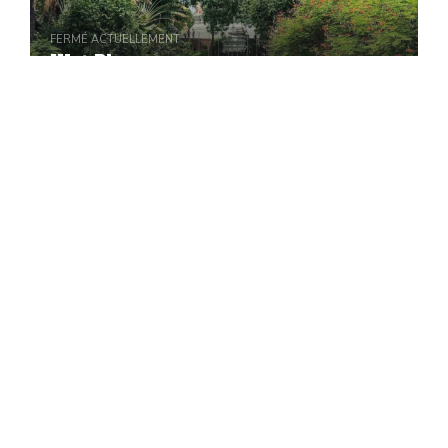
FERMÉ ACTUELLEMENT
Wat Phnom
FROM
$1
TEMPLES
FERMÉ ACTUELLEMENT
Le temple de Wat Banan