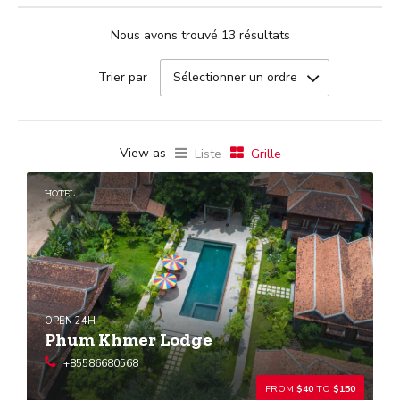
Nous avons trouvé 13 résultats
Sélectionner un ordre
Trier par
View as
Liste
Grille
HOTEL
OPEN 24H
Phum Khmer Lodge
+85586680568
FROM
$40
TO
$150