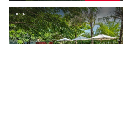
HOTEL
OPEN 24H
Pippali Boutique Hotel
+855011274473
FROM
$70
TO
$80