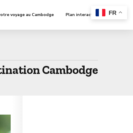
FR
votre voyage au Cambodge
Plan interactif
Contact
stination Cambodge